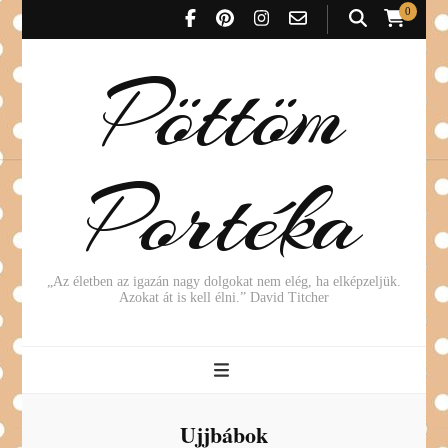
0
Pöttöm
Portéka
„Az életben az igazán nagy dolgokat nem elég, ha elképzeljük.
Azokat át is kell élni.” David Titcher
Ujjbábok