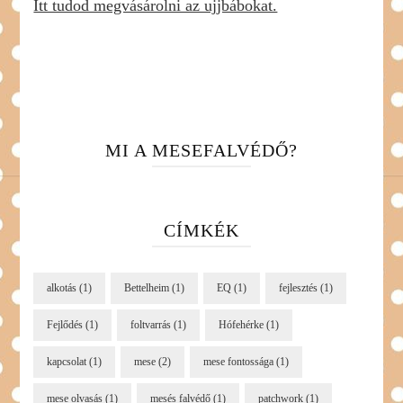
Itt tudod megvásárolni az ujjbábokat.
MI A MESEFALVÉDŐ?
CÍMKÉK
alkotás
(1)
Bettelheim
(1)
EQ
(1)
fejlesztés
(1)
Fejlődés
(1)
foltvarrás
(1)
Hófehérke
(1)
kapcsolat
(1)
mese
(2)
mese fontossága
(1)
mese olvasás
(1)
mesés falvédő
(1)
patchwork
(1)